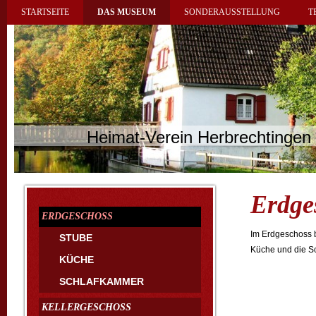
STARTSEITE
DAS MUSEUM
SONDERAUSSTELLUNG
T
Heimat-Verein Herbrechtingen 
Erdge
ERDGESCHOSS
Im Erdgeschoss b
STUBE
Küche und die S
KÜCHE
SCHLAFKAMMER
KELLERGESCHOSS