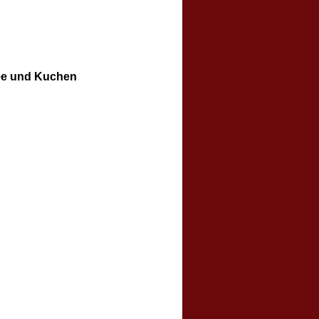
fee und Kuchen
tPutzen mit
e und Muskelkraft